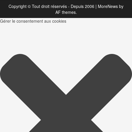
Des
Copyright © Tout droit réservés - Depuis 2006
|
MoreNews
by
vidéos
et
AF themes.
de
nombreuses
Gérer le consentement aux cookies
suprises
!