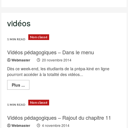
vidéos
Non classé
1 MIN READ
Vidéos pédagogiques – Dans le menu
Webmaster
20 novembre 2014
Dès ce week-end, les étudiants de la prépa-kiné en ligne
pourront accéder à la totalité des vidéos...
Read
Plus ...
more
about
Vidéos
pédagogiques
Non classé
–
1 MIN READ
Dans
le
Vidéos pédagogiques – Rajout du chapitre 11
menu
Webmaster
4 novembre 2014