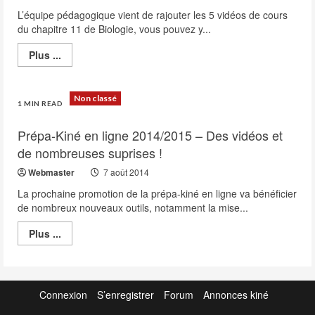
L’équipe pédagogique vient de rajouter les 5 vidéos de cours
du chapitre 11 de Biologie, vous pouvez y...
Read
Plus ...
more
about
Vidéos
pédagogiques
Non classé
–
1 MIN READ
Rajout
du
Prépa-Kiné en ligne 2014/2015 – Des vidéos et
chapitre
11
de nombreuses suprises !
Webmaster
7 août 2014
La prochaine promotion de la prépa-kiné en ligne va bénéficier
de nombreux nouveaux outils, notamment la mise...
Read
Plus ...
more
about
Prépa-
Kiné
en
ligne
Connexion
S’enregistrer
Forum
Annonces kiné
2014/2015
–