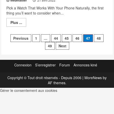
Webmaster
21 avril 2022
Pick a Watch That Works With Your Phone Naturally, the first
thing you’ll want to consider when...
Read
Plus ...
more
about
The
Pagination
Best
Previous
1
…
44
45
46
47
48
Gadgets
for
des
49
Next
2023
publications
Connexion
S’enregistrer
Forum
Annonces kiné
Copyright © Tout droit réservés - Depuis 2006
|
MoreNews
by
AF themes.
Gérer le consentement aux cookies