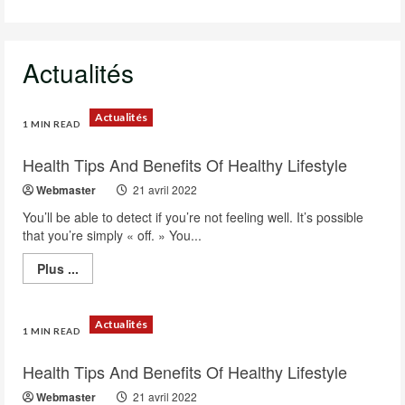
Actualités
Actualités
1 MIN READ
Health Tips And Benefits Of Healthy Lifestyle
Webmaster
21 avril 2022
You’ll be able to detect if you’re not feeling well. It’s possible
that you’re simply « off. » You...
Read
Plus ...
more
about
Health
Tips
Actualités
And
1 MIN READ
Benefits
Of
Health Tips And Benefits Of Healthy Lifestyle
Healthy
Lifestyle
Webmaster
21 avril 2022