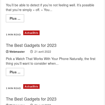
You’ll be able to detect if you’re not feeling well. It’s possible
that you’re simply « off. » You...
Read
Plus ...
more
about
Health
Tips
Actualités
And
1 MIN READ
Benefits
Of
The Best Gadgets for 2023
Healthy
Lifestyle
Webmaster
21 avril 2022
Pick a Watch That Works With Your Phone Naturally, the first
thing you’ll want to consider when...
Read
Plus ...
more
about
The
Best
Actualités
Gadgets
1 MIN READ
for
2023
The Best Gadgets for 2023