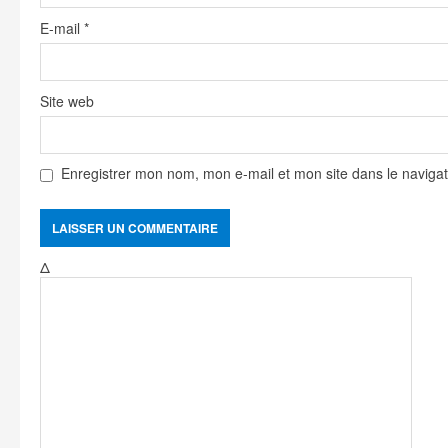
g
E-mail
*
Site web
Enregistrer mon nom, mon e-mail et mon site dans le navig
Δ