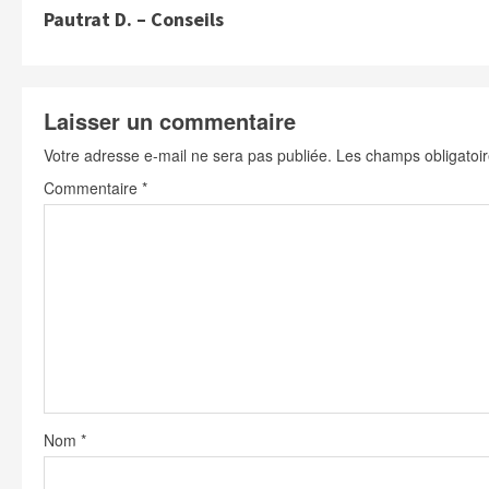
Pautrat D. – Conseils
o
n
t
Laisser un commentaire
i
Votre adresse e-mail ne sera pas publiée.
Les champs obligatoir
n
Commentaire
*
u
e
R
e
a
d
i
Nom
*
n