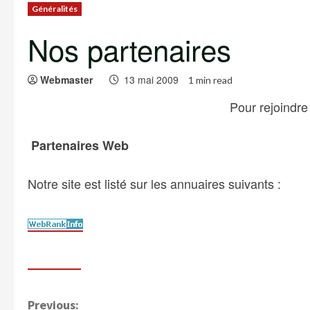
Généralités
Nos partenaires
Webmaster
13 mai 2009
1 min read
Pour rejoindre
Partenaires Web
Notre site est listé sur les annuaires suivants :
C
Previous: