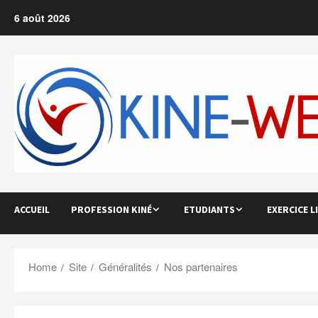
Skip
6 août 2026
to
content
ACCUEIL
PROFESSION KINÉ
ETUDIANTS
EXERCICE L
Home
Site
Généralités
Nos partenaires