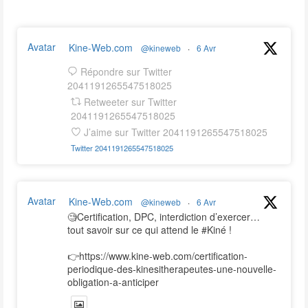
Avatar
Kine-Web.com
@kineweb
·
6 Avr
Répondre sur Twitter
2041191265547518025
Retweeter sur Twitter
2041191265547518025
J’aime sur Twitter 2041191265547518025
Twitter
2041191265547518025
Avatar
Kine-Web.com
@kineweb
·
6 Avr
🧐Certification, DPC, interdiction d’exercer…
tout savoir sur ce qui attend le #Kiné !
👉https://www.kine-web.com/certification-
periodique-des-kinesitherapeutes-une-nouvelle-
obligation-a-anticiper