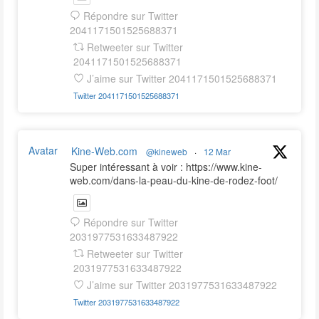
Répondre sur Twitter
2041171501525688371
Retweeter sur Twitter
2041171501525688371
J’aime sur Twitter 2041171501525688371
Twitter
2041171501525688371
Avatar
Kine-Web.com
@kineweb
·
12 Mar
Super intéressant à voir : https://www.kine-
web.com/dans-la-peau-du-kine-de-rodez-foot/
Répondre sur Twitter
2031977531633487922
Retweeter sur Twitter
2031977531633487922
J’aime sur Twitter 2031977531633487922
Twitter
2031977531633487922