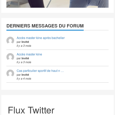
DERNIERS MESSAGES DU FORUM
Accès master kine après bachelier
par
Invité
il y a 3 mois
Accès master kine
par
Invité
il y a 3 mois
Cas particulier sportif de haut n …
par
Invité
il y a 4 mois
Flux Twitter