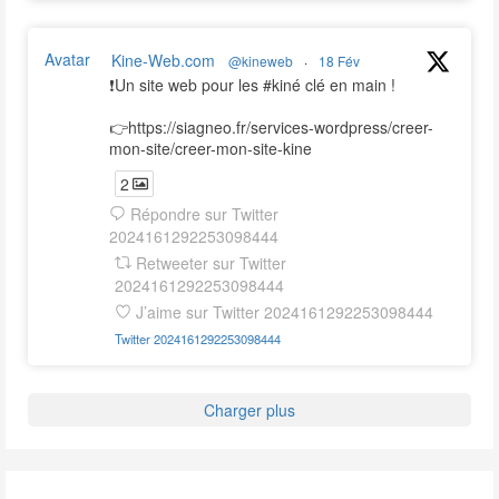
Avatar
Kine-Web.com
@kineweb
·
18 Fév
❗️Un site web pour les #kiné clé en main !
👉https://siagneo.fr/services-wordpress/creer-
mon-site/creer-mon-site-kine
2
Répondre sur Twitter
2024161292253098444
Retweeter sur Twitter
2024161292253098444
J’aime sur Twitter 2024161292253098444
Twitter
2024161292253098444
Charger plus