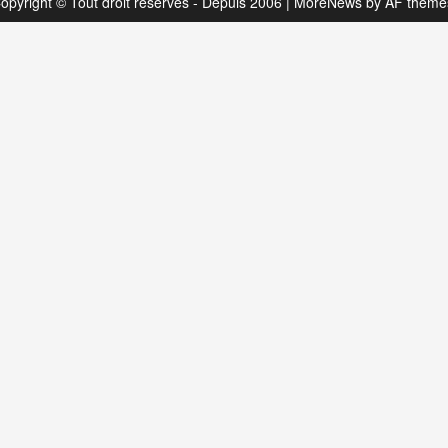
opyright © Tout droit réservés - Depuis 2006
|
MoreNews
by AF theme