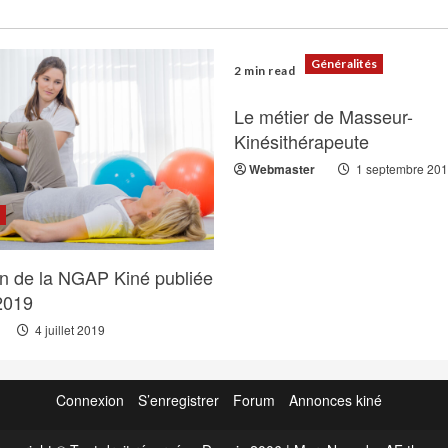
Généralités
2 min read
Le métier de Masseur-
Kinésithérapeute
Webmaster
1 septembre 20
s
on de la NGAP Kiné publiée
 2019
4 juillet 2019
Connexion
S’enregistrer
Forum
Annonces kiné