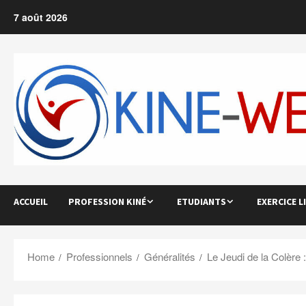
Skip
7 août 2026
to
content
ACCUEIL
PROFESSION KINÉ
ETUDIANTS
EXERCICE L
Home
Professionnels
Généralités
Le Jeudi de la Colère 