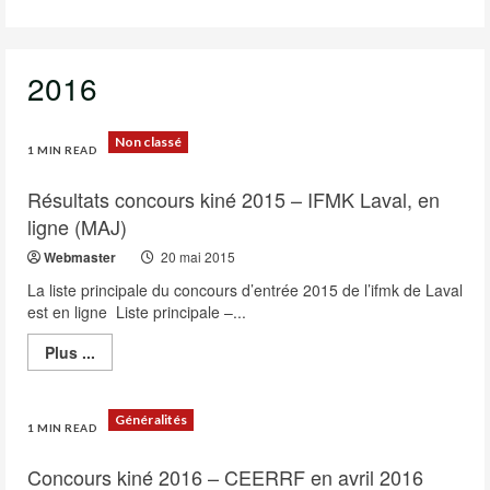
2016
Non classé
1 MIN READ
Résultats concours kiné 2015 – IFMK Laval, en
ligne (MAJ)
Webmaster
20 mai 2015
La liste principale du concours d’entrée 2015 de l’ifmk de Laval
est en ligne Liste principale –...
Read
Plus ...
more
about
Résultats
concours
Généralités
kiné
1 MIN READ
2015
–
Concours kiné 2016 – CEERRF en avril 2016
IFMK
Laval,