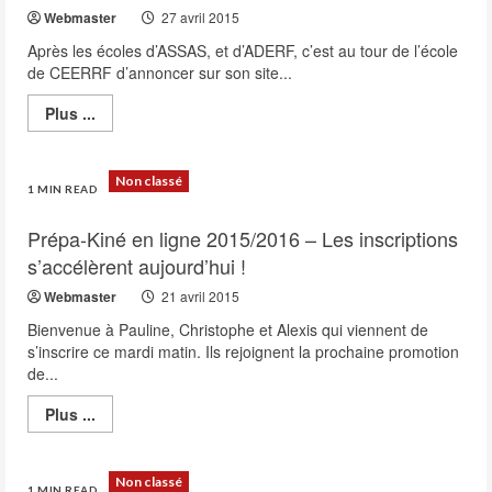
en
Webmaster
27 avril 2015
ligne
(MAJ)
Après les écoles d’ASSAS, et d’ADERF, c’est au tour de l’école
de CEERRF d’annoncer sur son site...
Read
Plus ...
more
about
Concours
kiné
Non classé
2016
1 MIN READ
–
CEERRF
Prépa-Kiné en ligne 2015/2016 – Les inscriptions
en
avril
s’accélèrent aujourd’hui !
2016
Webmaster
21 avril 2015
Bienvenue à Pauline, Christophe et Alexis qui viennent de
s’inscrire ce mardi matin. Ils rejoignent la prochaine promotion
de...
Read
Plus ...
more
about
Prépa-
Kiné
Non classé
en
1 MIN READ