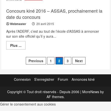
ligne
2015/2016
Concours kiné 2016 – ASSAS, prochainement la
–
Les
date du concours
inscriptions
s’accélèrent
aujourd’hui
Webmaster
20 avril 2015
!
Après l’ADERF, c’est au tout de l’école d’ASSAS à annoncer
sur son site officiel qu’il y aura...
Read
Plus ...
more
about
Concours
Pagination
kiné
Previous
1
2
3
Next
2016
–
des
ASSAS,
prochainement
publications
la
Connexion
S’enregistrer
Forum
Annonces kiné
date
du
concours
Copyright © Tout droit réservés - Depuis 2006
|
MoreNews
by
AF themes.
Gérer le consentement aux cookies