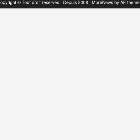
kinés
opyright © Tout droit réservés - Depuis 2006
|
MoreNews
by AF theme