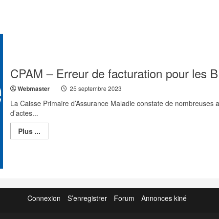
CPAM – Erreur de facturation pour les 
Webmaster
25 septembre 2023
La Caisse Primaire d’Assurance Maladie constate de nombreuses a
d’actes...
Read
Plus ...
more
about
CPAM
–
Erreur
de
facturation
pour
les
Connexion
S’enregistrer
Forum
Annonces kiné
BPCO
pour
les