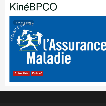
KinéBPCO
1 MIN READ
Actualités
En bref