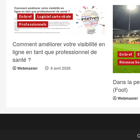
En bref
Logiciel carte vitale
Professionnels
Comment améliorer votre visibilité en
ligne en tant que professionnel de
En bref
E
santé ?
Réseaux So
Webmaster
6 avril 2026
Dans la pe
(Foot)
Webmaster
C