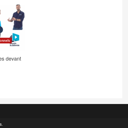
onnels
es devant
s.