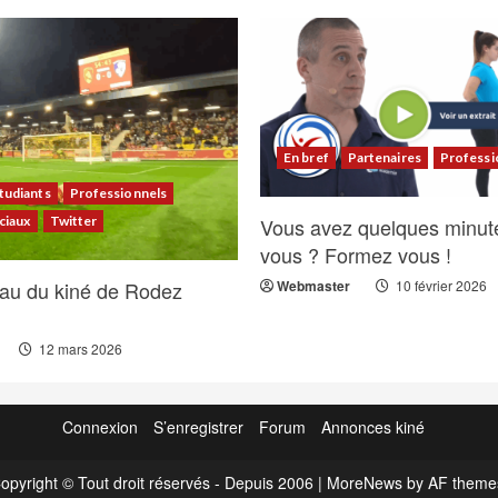
En bref
Partenaires
Professi
tudiants
Professionnels
ciaux
Twitter
Vous avez quelques minut
vous ? Formez vous !
au du kiné de Rodez
Webmaster
10 février 2026
12 mars 2026
Connexion
S’enregistrer
Forum
Annonces kiné
opyright © Tout droit réservés - Depuis 2006
|
MoreNews
by AF theme