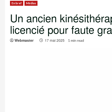
En bref
Médias
Un ancien kinésithéra
licencié pour faute gr
Webmaster
17 mai 2025
1 min read