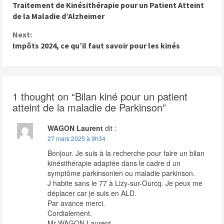
Traitement de Kinésithérapie pour un Patient Atteint
o
de la Maladie d’Alzheimer
n
Next:
t
Impôts 2024, ce qu’il faut savoir pour les kinés
i
n
u
1 thought on “
Bilan kiné pour un patient
atteint de la maladie de Parkinson
”
e
R
WAGON Laurent
dit :
e
27 mars 2025 à 9h34
Bonjour. Je suis à la recherche pour faire un bilan
a
kinésithérapie adaptée dans le cadre d un
d
symptôme parkinsonien ou maladie parkinson.
J habite sans le 77 à Lizy-sur-Ourcq. Je peux me
i
déplacer car je suis en ALD.
Par avance merci.
n
Cordialement.
Mr WAGON Laurent