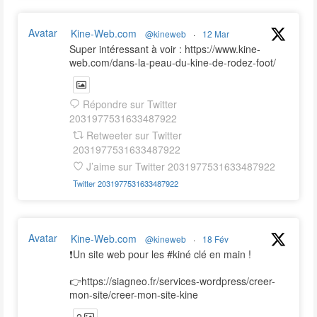
Avatar
Kine-Web.com
@kineweb
·
12 Mar
Super intéressant à voir : https://www.kine-
web.com/dans-la-peau-du-kine-de-rodez-foot/
Répondre sur Twitter
2031977531633487922
Retweeter sur Twitter
2031977531633487922
J’aime sur Twitter 2031977531633487922
Twitter
2031977531633487922
Avatar
Kine-Web.com
@kineweb
·
18 Fév
❗️Un site web pour les #kiné clé en main !
👉https://siagneo.fr/services-wordpress/creer-
mon-site/creer-mon-site-kine
2