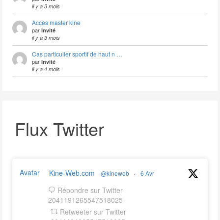
il y a 3 mois
Accès master kine
par
Invité
il y a 3 mois
Cas particulier sportif de haut n …
par
Invité
il y a 4 mois
Flux Twitter
Avatar
Kine-Web.com
@kineweb
·
6 Avr
Répondre sur Twitter
2041191265547518025
Retweeter sur Twitter