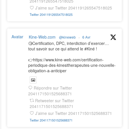
2041191265547518025
J’aime sur Twitter 2041191265547518025
Twitter
2041191265547518025
Avatar
Kine-Web.com
@kineweb
·
6 Avr
🧐Certification, DPC, interdiction d’exercer…
tout savoir sur ce qui attend le #Kiné !
👉https://www.kine-web.com/certification-
periodique-des-kinesitherapeutes-une-nouvelle-
obligation-a-anticiper
Répondre sur Twitter
2041171501525688371
Retweeter sur Twitter
2041171501525688371
J’aime sur Twitter 2041171501525688371
Twitter
2041171501525688371