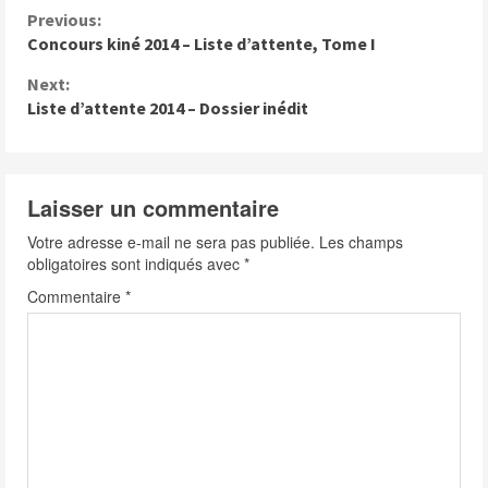
C
Previous:
Concours kiné 2014 – Liste d’attente, Tome I
o
n
Next:
Liste d’attente 2014 – Dossier inédit
t
i
n
Laisser un commentaire
u
Votre adresse e-mail ne sera pas publiée.
Les champs
e
obligatoires sont indiqués avec
*
Commentaire
*
R
e
a
d
i