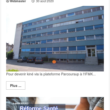
Webmaster
30 août 2020
Pour devenir kiné via la plateforme Parcoursup à l'IFMK...
Read
Plus ...
more
about
IFMK
Strasbourg
–
2 MIN READ
Admission
–