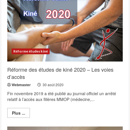
Parcoursup
Réforme études kiné
Réforme des études de kiné 2020 – Les voies
d’accès
Webmaster
30 août 2020
Fin novembre 2019 a été publié au journal officiel un arrêté
relatif à l’accès aux filières MMOP (médecine,...
Read
Plus ...
more
about
Réforme
des