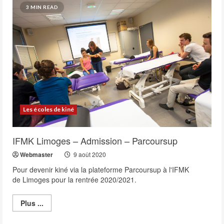
études
3 MIN READ
de
kiné
2020
–
Les
voies
d’accès
Les écoles de kiné
IFMK Limoges – Admission – Parcoursup
Webmaster
9 août 2020
Pour devenir kiné via la plateforme Parcoursup à l'IFMK
de Limoges pour la rentrée 2020/2021.
Read
Plus ...
more
about
IFMK