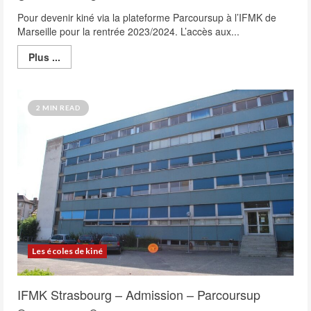
Pour devenir kiné via la plateforme Parcoursup à l’IFMK de
Marseille pour la rentrée 2023/2024. L’accès aux...
Read
Plus ...
more
about
IFMK
Marseille
–
2 MIN READ
Admission
–
Parcoursup
Les écoles de kiné
IFMK Strasbourg – Admission – Parcoursup