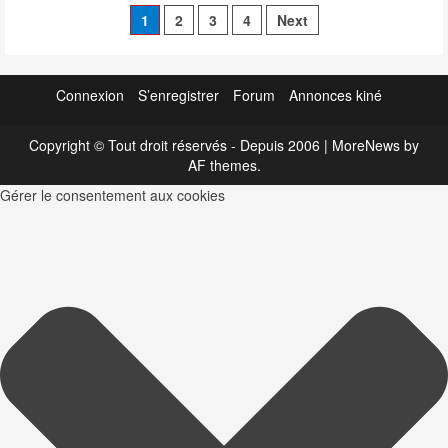
Pagination
Limoges
1
2
3
4
Next
–
Admission
des
–
Parcoursup
publications
Connexion
S’enregistrer
Forum
Annonces kiné
Copyright © Tout droit réservés - Depuis 2006
|
MoreNews
by
AF themes.
Gérer le consentement aux cookies