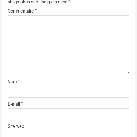
obligatoires sont indiqués avec
*
R
Commentaire
*
e
a
d
i
n
g
Nom
*
E-mail
*
Site web