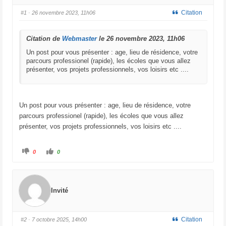
Citation
#1
· 26 novembre 2023, 11h06
Citation de
Webmaster
le 26 novembre 2023, 11h06
Un post pour vous présenter : age, lieu de résidence, votre
parcours professionel (rapide), les écoles que vous allez
présenter, vos projets professionnels, vos loisirs etc ....
Un post pour vous présenter : age, lieu de résidence, votre
parcours professionel (rapide), les écoles que vous allez
présenter, vos projets professionnels, vos loisirs etc ....
C
C
0
0
l
l
i
i
q
q
u
u
e
e
z
z
p
p
Invité
o
o
u
u
r
r
u
u
n
n
Citation
#2
· 7 octobre 2025, 14h00
p
p