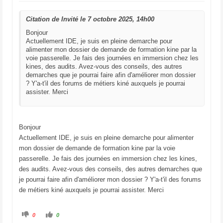
o
o
u
u
c
c
Citation de Invité le 7 octobre 2025, 14h00
e
e
d
l
e
e
Bonjour
s
v
Actuellement IDE, je suis en pleine demarche pour
c
é
e
.
alimenter mon dossier de demande de formation kine par la
n
d
voie passerelle. Je fais des journées en immersion chez les
u
kines, des audits. Avez-vous des conseils, des autres
.
demarches que je pourrai faire afin d'améliorer mon dossier
? Y'a-t'il des forums de métiers kiné auxquels je pourrai
assister. Merci
Bonjour
Actuellement IDE, je suis en pleine demarche pour alimenter
mon dossier de demande de formation kine par la voie
passerelle. Je fais des journées en immersion chez les kines,
des audits. Avez-vous des conseils, des autres demarches que
je pourrai faire afin d'améliorer mon dossier ? Y'a-t'il des forums
de métiers kiné auxquels je pourrai assister. Merci
C
C
0
0
l
l