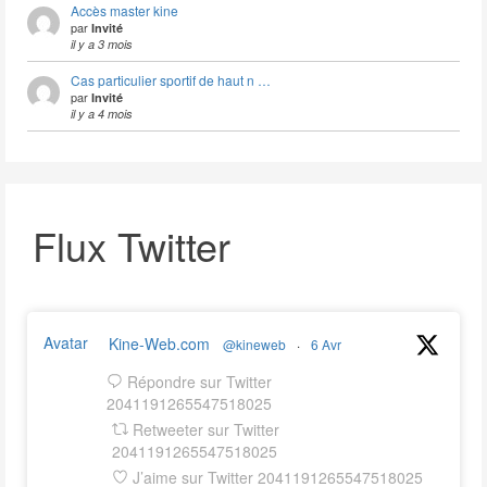
Accès master kine
par
Invité
il y a 3 mois
Cas particulier sportif de haut n …
par
Invité
il y a 4 mois
Flux Twitter
Avatar
Kine-Web.com
@kineweb
·
6 Avr
Répondre sur Twitter
2041191265547518025
Retweeter sur Twitter
2041191265547518025
J’aime sur Twitter 2041191265547518025