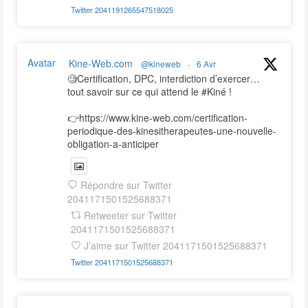
Twitter
2041191265547518025
Avatar
Kine-Web.com
@kineweb
·
6 Avr
🧐Certification, DPC, interdiction d’exercer…
tout savoir sur ce qui attend le #Kiné !
👉https://www.kine-web.com/certification-
periodique-des-kinesitherapeutes-une-nouvelle-
obligation-a-anticiper
Répondre sur Twitter
2041171501525688371
Retweeter sur Twitter
2041171501525688371
J’aime sur Twitter 2041171501525688371
Twitter
2041171501525688371