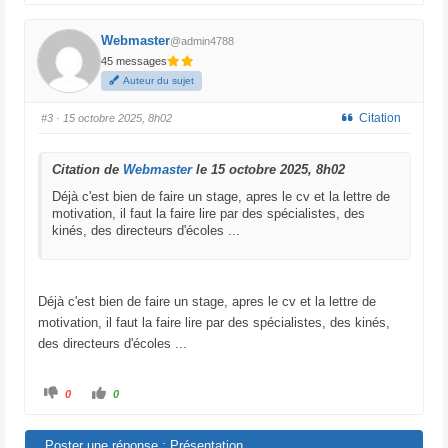
i
i
q
q
u
u
e
e
Webmaster
@admin4788
z
z
p
p
45 messages
o
o
u
u
Auteur du sujet
r
r
u
u
n
n
Citation
#3
· 15 octobre 2025, 8h02
p
p
o
o
u
u
c
c
Citation de
e
e
Webmaster
le 15 octobre 2025, 8h02
d
l
e
e
Déjà c'est bien de faire un stage, apres le cv et la lettre de
s
v
motivation, il faut la faire lire par des spécialistes, des
c
é
e
.
kinés, des directeurs d'écoles ...
n
d
u
.
Déjà c'est bien de faire un stage, apres le cv et la lettre de
motivation, il faut la faire lire par des spécialistes, des kinés,
des directeurs d'écoles ...
C
C
0
0
l
l
i
i
q
q
u
u
Poster une réponse : Présentation
e
e