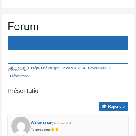
Forum
Menu
Navigation
du
forum
Fil
Forum
Prépa-Kiné en ligne: Passerelle 2024 - Devenir kiné
d’Ariane
Présentation
du
Présentation
forum –
Vous
Répondre
êtes
ici :
Webmaster
@admin4788
45 messages