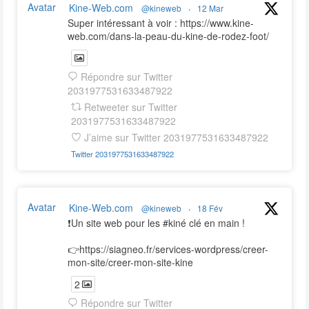
Avatar
Kine-Web.com
@kineweb
·
12 Mar
Super intéressant à voir : https://www.kine-
web.com/dans-la-peau-du-kine-de-rodez-foot/
Répondre sur Twitter
2031977531633487922
Retweeter sur Twitter
2031977531633487922
J’aime sur Twitter 2031977531633487922
Twitter
2031977531633487922
Avatar
Kine-Web.com
@kineweb
·
18 Fév
❗️Un site web pour les #kiné clé en main !
👉https://siagneo.fr/services-wordpress/creer-
mon-site/creer-mon-site-kine
2
Répondre sur Twitter