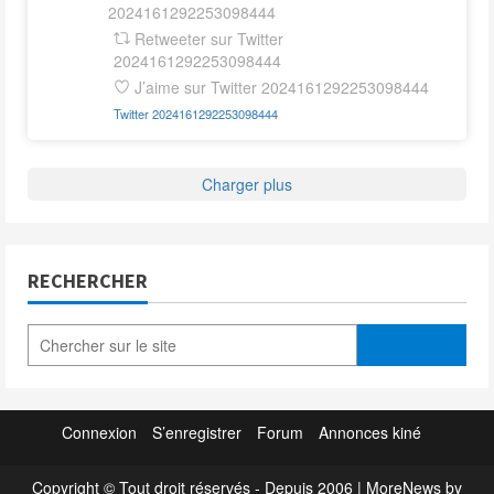
2024161292253098444
Retweeter sur Twitter
2024161292253098444
J’aime sur Twitter 2024161292253098444
Twitter
2024161292253098444
Charger plus
RECHERCHER
Connexion
S’enregistrer
Forum
Annonces kiné
Copyright © Tout droit réservés - Depuis 2006
|
MoreNews
by