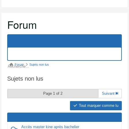
Forum
Menu
Navigation
du
forum
Fil
Forum
Sujets non lus
d’Ariane
Sujets non lus
du
forum –
Page 1 of 2
Suivant
Vous
êtes
Tout marquer comme lu
ici :
Accès master kine après bachelier