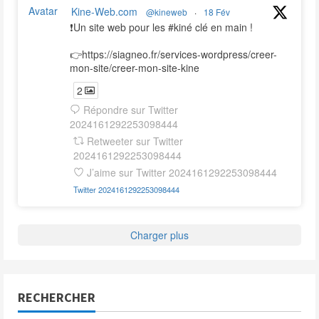
Avatar
Kine-Web.com
@kineweb
·
18 Fév
❗️Un site web pour les #kiné clé en main !
👉https://siagneo.fr/services-wordpress/creer-
mon-site/creer-mon-site-kine
2
Répondre sur Twitter
2024161292253098444
Retweeter sur Twitter
2024161292253098444
J’aime sur Twitter 2024161292253098444
Twitter
2024161292253098444
Charger plus
RECHERCHER