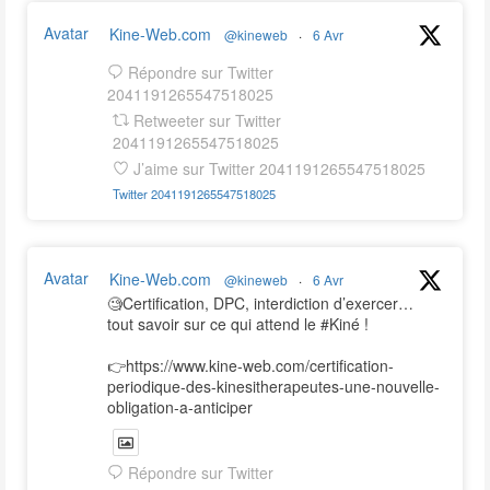
Avatar
Kine-Web.com
@kineweb
·
6 Avr
Répondre sur Twitter
2041191265547518025
Retweeter sur Twitter
2041191265547518025
J’aime sur Twitter 2041191265547518025
Twitter
2041191265547518025
Avatar
Kine-Web.com
@kineweb
·
6 Avr
🧐Certification, DPC, interdiction d’exercer…
tout savoir sur ce qui attend le #Kiné !
👉https://www.kine-web.com/certification-
periodique-des-kinesitherapeutes-une-nouvelle-
obligation-a-anticiper
Répondre sur Twitter