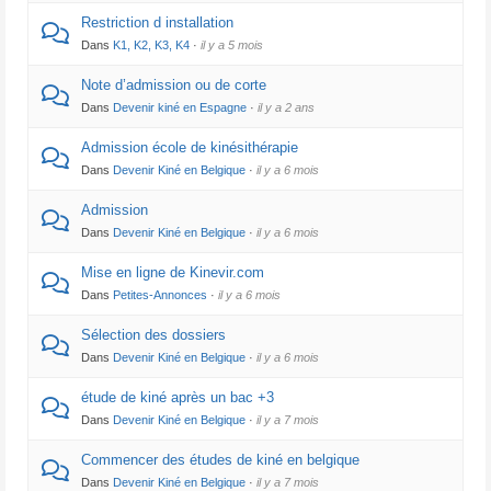
Restriction d installation
Dans
K1, K2, K3, K4
·
il y a 5 mois
Note d’admission ou de corte
Dans
Devenir kiné en Espagne
·
il y a 2 ans
Admission école de kinésithérapie
Dans
Devenir Kiné en Belgique
·
il y a 6 mois
Admission
Dans
Devenir Kiné en Belgique
·
il y a 6 mois
Mise en ligne de Kinevir.com
Dans
Petites-Annonces
·
il y a 6 mois
Sélection des dossiers
Dans
Devenir Kiné en Belgique
·
il y a 6 mois
étude de kiné après un bac +3
Dans
Devenir Kiné en Belgique
·
il y a 7 mois
Commencer des études de kiné en belgique
Dans
Devenir Kiné en Belgique
·
il y a 7 mois