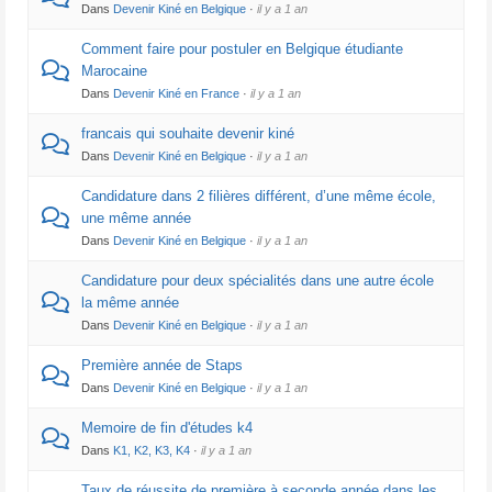
Dans
Devenir Kiné en Belgique
·
il y a 1 an
Comment faire pour postuler en Belgique étudiante
Marocaine
Dans
Devenir Kiné en France
·
il y a 1 an
francais qui souhaite devenir kiné
Dans
Devenir Kiné en Belgique
·
il y a 1 an
Candidature dans 2 filières différent, d’une même école,
une même année
Dans
Devenir Kiné en Belgique
·
il y a 1 an
Candidature pour deux spécialités dans une autre école
la même année
Dans
Devenir Kiné en Belgique
·
il y a 1 an
Première année de Staps
Dans
Devenir Kiné en Belgique
·
il y a 1 an
Memoire de fin d'études k4
Dans
K1, K2, K3, K4
·
il y a 1 an
Taux de réussite de première à seconde année dans les