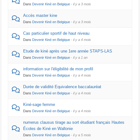
Dans
Devenir Kiné en Belgique
·
il y a 3 mois
Accès master kine
Dans
Devenir Kiné en Belgique
·
il y a 3 mois
Cas particulier sportif de haut niveau
Dans
Devenir Kiné en Belgique
·
il y a 4 mois
Etude de kiné après une 1ere année STAPS-LAS
Dans
Devenir Kiné en Belgique
·
il y a 1 an
information sur l'éligibilité de mon profil
Dans
Devenir Kiné en Belgique
·
il y a 4 mois
Durée de validité Equivalence baccalauréat
Dans
Devenir Kiné en Belgique
·
il y a 4 mois
Kiné-sage femme
Dans
Devenir Kiné en Belgique
·
il y a 4 mois
numerus clausus tirage au sort étudiant français Hautes
Écoles de Kiné en Wallonie
Dans
Devenir Kiné en Belgique
·
il y a 5 mois