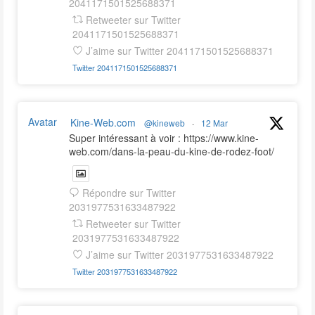
2041171501525688371
Retweeter sur Twitter
2041171501525688371
J’aime sur Twitter 2041171501525688371
Twitter
2041171501525688371
Avatar
Kine-Web.com
@kineweb
·
12 Mar
Super intéressant à voir : https://www.kine-
web.com/dans-la-peau-du-kine-de-rodez-foot/
Répondre sur Twitter
2031977531633487922
Retweeter sur Twitter
2031977531633487922
J’aime sur Twitter 2031977531633487922
Twitter
2031977531633487922