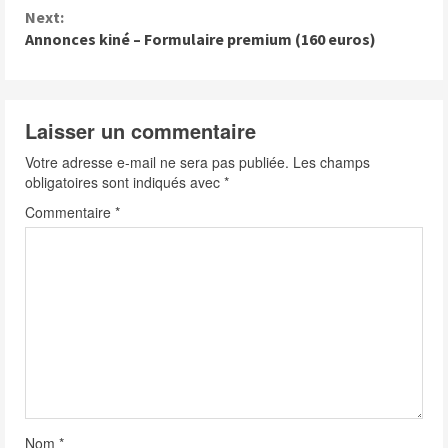
n
Next:
Annonces kiné – Formulaire premium (160 euros)
t
i
n
Laisser un commentaire
u
Votre adresse e-mail ne sera pas publiée.
Les champs
e
obligatoires sont indiqués avec
*
Commentaire
*
R
e
a
d
i
n
g
Nom
*