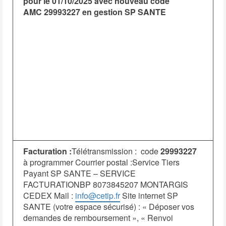
pour le 01/10/2025 avec nouveau code
AMC
29993227
en gestion SP SANTE
Facturation :
Télétransmission : code
29993227
à programmer Courrier postal :Service Tiers
Payant SP SANTE – SERVICE
FACTURATIONBP 8073845207 MONTARGIS
CEDEX Mail :
info@cetip.fr
Site internet SP
SANTE (votre espace sécurisé) : « Déposer vos
demandes de remboursement », « Renvoi