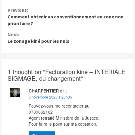
C
Previous:
Comment obtenir un conventionnement en zone non
o
prioritaire ?
n
Next:
t
Le zonage kiné pour les nuls
i
n
u
1 thought on “
Facturation kiné – INTERIALE
SIGMAGE, du changement
”
e
R
CHARPENTIER
dit :
e
8 novembre 2025 à 20h35
Pouvez-vous me recontacter au
a
0789662162
d
Agent retraité Ministère de la Justice.
Pour faire le point sur ma cotisation.
i